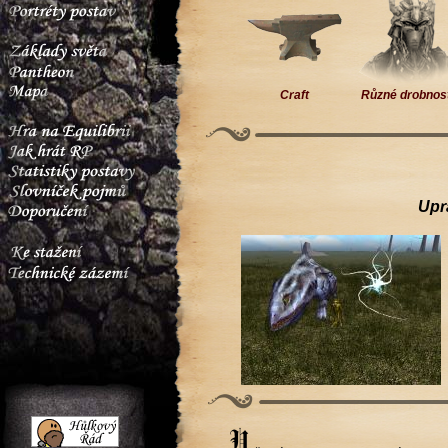
Craft
Různé drobnos
Upr