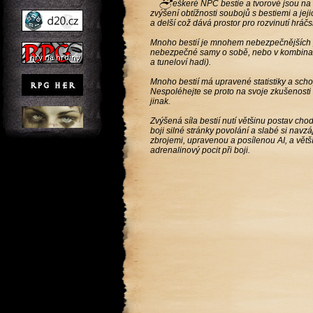
eškeré NPC bestie a tvorové jsou na E
zvýšení obtížnosti soubojů s bestiemi a j
a delší což dává prostor pro rozvinutí hráčsk
Mnoho bestií je mnohem nebezpečnějších p
nebezpečné samy o sobě, nebo v kombinaci
a tuneloví hadi).
Mnoho bestií má upravené statistiky a scho
Nespoléhejte se proto na svoje zkušenosti ze
jinak.
Zvýšená síla bestií nutí většinu postav ch
boji silné stránky povolání a slabé si nav
zbrojemi, upravenou a posílenou AI, a větší
adrenalinový pocit při boji.