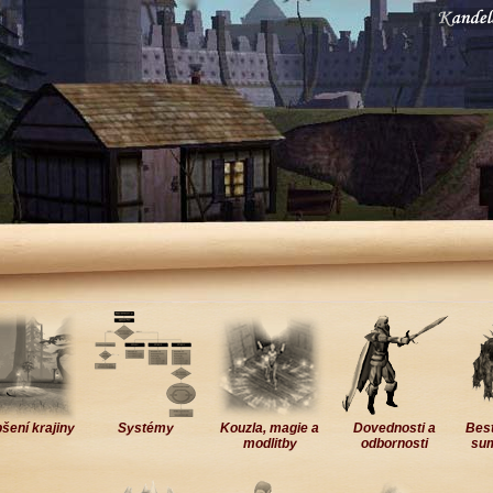
6
šení krajiny
Systémy
Kouzla, magie a
Dovednosti a
Besti
modlitby
odbornosti
sum