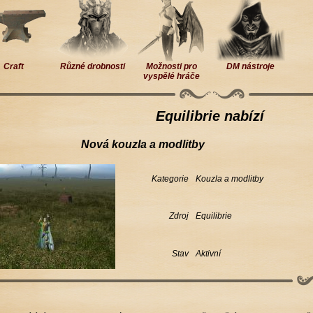
Craft
Různé drobnosti
Možnosti pro
DM nástroje
vyspělé hráče
Equilibrie nabízí
Nová kouzla a modlitby
Kategorie
Kouzla a modlitby
Zdroj
Equilibrie
Stav
Aktivní