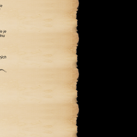
je
i
e je
dnu
vých