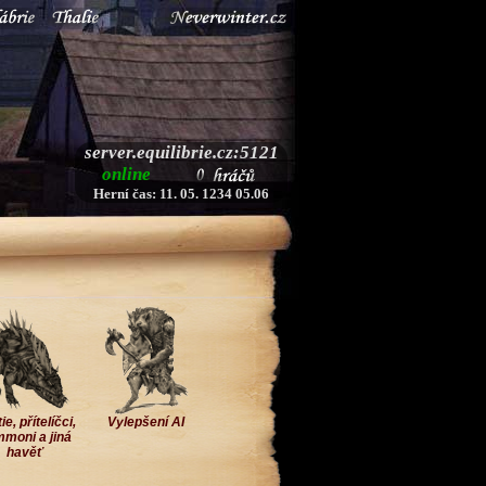
server.equilibrie.cz:5121
online
Herní čas: 11. 05. 1234 05.06
e, přítelíčci,
Vylepšení AI
moni a jiná
havěť