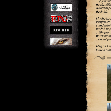
quili
nejrůznější
ovládání po
dvojníků.
Mnoho kouz
kterých lze
standardní 
možné např.
z 50+ promě
perzistentn
zavázat pos
Mág na Equ
kouzel nale