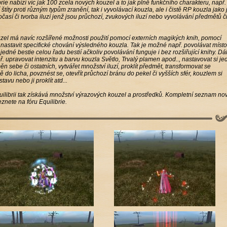
brie nabízí víc jak 100 zcela nových kouzel a to jak plně funkčního charakteru, např.
 štíty proti různým typům zranění, tak i vyvolávací kouzla, ale i čistě RP kouzla jako 
časí či tvorba iluzí jenž jsou průchozí, zvukových iluzí nebo vyvolávání předmětů č
el má navíc rozšířené možnosti použití pomocí externích magikých knih, pomocí
 nastavit specifické chování výsledného kouzla. Tak je možné např. povolávat místo
jedné bestie celou řadu bestií ačkoliv povolávání funguje i bez rozšiřující knihy. Dál
 upravovat intenzitu a barvu kouzla Světlo, Trvalý plamen apod.., nastavovat si je
n sebe či ostatních, vytvářet množství iluzí, proklít předmět, transformovat se
ě do licha, povznést se, otevřít průchozí bránu do pekel či vyšších sfér, kouzlem si
tavu nebo ji proklít atd...
ilibrii tak získává množství výrazových kouzel a prostředků. Kompletní seznam no
znete na fóru Equilibrie.