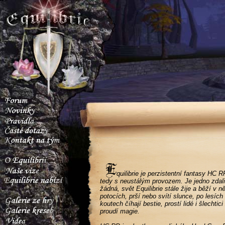
quilibrie je perzistentní fantasy HC R
tedy s neustálým provozem. Je jedno zdali
žádná, svět Equilibrie stále žije a běží v
potocích, prší nebo svítí slunce, po lesích
koutech číhají bestie, prostí lidé i šlechti
proudí magie.