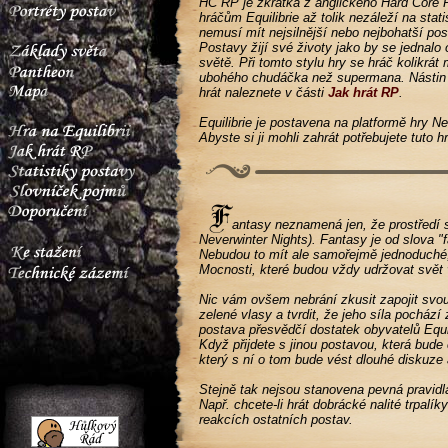
HC RP je zkratka z anglického Hard Core 
hráčům Equilibrie až tolik nezáleží na stat
nemusí mít nejsilnější nebo nejbohatší pos
Postavy žijí své životy jako by se jednal
světě. Při tomto stylu hry se hráč kolikrá
ubohého chudáčka než supermana. Nástin
hrát naleznete v části
Jak hrát RP
.
Equilibrie je postavena na platformě hry N
Abyste si ji mohli zahrát potřebujete tuto hr
antasy neznamená jen, že prostředí svě
Neverwinter Nights). Fantasy je od slova "f
Nebudou to mít ale samořejmě jednoduché, 
Mocnosti, které budou vždy udržovat svět
Nic vám ovšem nebrání zkusit zapojit svou f
zelené vlasy a tvrdit, že jeho síla pocház
postava přesvědčí dostatek obyvatelů Equi
Když přijdete s jinou postavou, která bude
který s ní o tom bude vést dlouhé diskuze 
Stejně tak nejsou stanovena pevná pravidla,
Např. chcete-li hrát dobrácké nalité trpalí
reakcích ostatních postav.