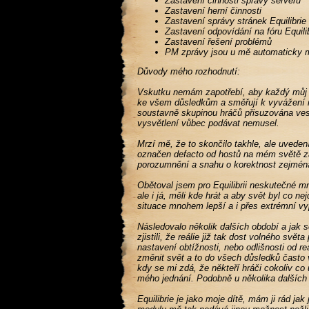
Zastavení činnosti správy serveru
Zastavení herní činnosti
Zastavení správy stránek Equilibrie
Zastavení odpovídání na fóru Equili
Zastavení řešení problémů
PM zprávy jsou u mě automaticky
Důvody mého rozhodnutí:
Vskutku nemám zapotřebí, aby každý můj 
ke všem důsledkům a směřují k vyvážení m
soustavně skupinou hráčů přisuzována vesk
vysvětlení vůbec podávat nemusel.
Mrzí mě, že to skončilo takhle, ale uvede
označen defacto od hostů na mém světě za
porozumnění a snahu o korektnost zejména
Obětoval jsem pro Equilibrii neskutečné mno
ale i já, měli kde hrát a aby svět byl co n
situace mnohem lepší a i přes extrémní vyp
Následovalo několik dalších období a jak s
zjistili, že reálie již tak dost volného sv
nastavení obtížnosti, nebo odlišnosti od re
změnit svět a to do všech důsledků často 
kdy se mi zdá, že někteří hráči cokoliv co
mého jednání. Podobně u několika dalšíc
Equilibrie je jako moje dítě, mám ji rád j