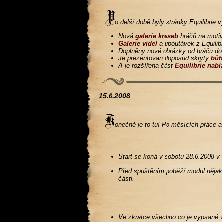
o delší době byly stránky Equilibrie 
Nová
galerie kreseb
hráčů na motiv
Galerie videí
a upoutávek z Equilibr
Doplněny nové obrázky od hráčů d
Je prezentován doposud skrytý
bůh
A je rozšířena část
Equilibrie nabí
15.6.2008
onečně je to tu! Po měsících práce a t
Start se koná v sobotu 28.6.2008 v
Před spuštěním poběží modul nějako
části.
Ve zkratce všechno co je vypsané v