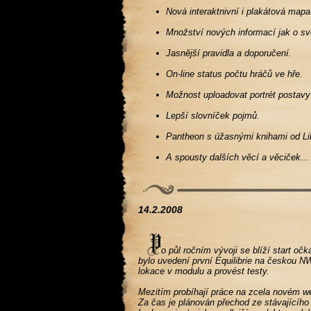
Nová interaktnivní i plakátová mapa
Množství nových informací jak o sv
Jasnější pravidla a doporučení.
On-line status počtu hráčů ve hře.
Možnost uploadovat portrét postavy 
Lepší slovníček pojmů.
Pantheon s úžasnými knihami od Li
A spousty dalších věcí a věciček...
14.2.2008
o půl ročním vývoji se blíží start oč
bylo uvedení první Equilibrie na českou N
lokace v modulu a provést testy.
Mezitím probíhají práce na zcela novém w
Za čas je plánován přechod ze stávajícího