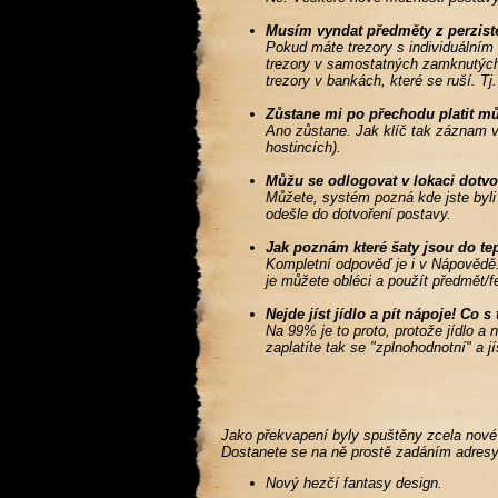
Musím vyndat předměty z perzist
Pokud máte trezory s individuální
trezory v samostatných zamknutých 
trezory v bankách, které se ruší. Tj
Zůstane mi po přechodu platit m
Ano zůstane. Jak klíč tak záznam v
hostincích).
Můžu se odlogovat v lokaci dotvo
Můžete, systém pozná kde jste byli
odešle do dotvoření postavy.
Jak poznám které šaty jsou do te
Kompletní odpověď je i v Nápovědě. 
je můžete obléci a použít předmět/f
Nejde jíst jídlo a pít nápoje! Co s
Na 99% je to proto, protože jídlo a
zaplatíte tak se "zplnohodnotní" a jí
Jako překvapení byly spuštěny zcela nové s
Dostanete se na ně prostě zadáním adresy
Nový hezčí fantasy design.