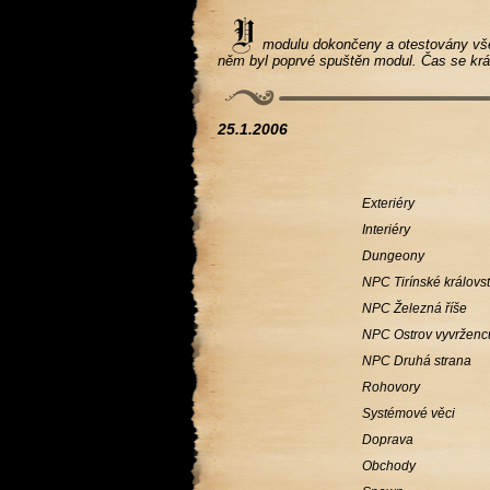
modulu dokončeny a otestovány všech
něm byl poprvé spuštěn modul. Čas se krát
25.1.2006
Exteriéry
Interiéry
Dungeony
NPC Tirínské královst
NPC Železná říše
NPC Ostrov vyvrženc
NPC Druhá strana
Rohovory
Systémové věci
Doprava
Obchody