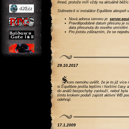
ihned, protože míří vždy na aktuálně běž
Stáhnete-li si instalátor Equilibrie alespo
Nová adresa serveru je:
server.equi
Pravděpodobné datum přesunu je so
data přesunuta do nového umístění
Pro jistotu zdůrazním, že se nejed
29.10.2017
koro nemohu uvěřit, že je to již více 
si Equilibrie prošla lepšími i horšími časy
do análů bezpochyby zaslouží, neboť byla
tímto krokem podaří zajistit aktivní WB po
odehrají.
17.1.2009