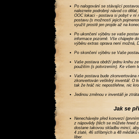
Po nalogování se stávající postavo
naleznete podrobný návod co dělat, 
OOC lokaci - postava si pobyt v ní
postavu (s možností jejich pojmen
využít prostě jen projde až na konec
Po ukončení výběru se vaše postava 
informace pozorně. Vše chápejte do
výběru extras oprava není možná, 
Po skončení výběru se Vaše postav
Vaše postava obdrží jednu knihu ze s
použitím (s potvrzením). Ke všem t
Vaše postava bude zkonvertována na
zkonvertován veškěrý inventář. O k
tak že hráč nic nepostřehne, nic kr
Jedinou změnou v inventáři je ztrá
Jak se př
Nenechávejte před konverzí (prvn
z nápovědy (těch se můžete hned zb
dostane takovou skladbu mincí, aby
4 zlaté, 46 stříbrných a 48 měďáků 
liber.