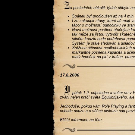
a posledních několik týdnů přibylo na
Spánek byl prodloužen až na 4 min, 
Lze zakoupit stany, které ač mají v
tábor s možností odpočinku ve stan
Nová možnost posílení útočných kou
tak může za jistou vytvořit skutečn
silném kouzlu bude potřebovat pomoc
Systém je stále sledován a dolaďov
Snížena účinnost nealkoholických n
markantně posílena kapacita a účin
malý hrneček na pití z kašen, pram
17.8.2006
pátek 1.9. odpoledne a večer se v Pra
zváni nejen hráči světa Equilibrijského, al
Jednoduše, pokud vám Role Playing a fantas
nebude nouze a o věčné diskuze nad pravi
Bližší informace na fóru.