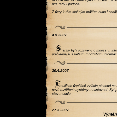
modulu mě tak nedává jinou možnost nežli 
hru, rady i podporu.
Z úcty k těm slušným hráčům budu i nadál
4.5.2007
tránky byly rozšířeny o množství info
přehlednější s větším množstvím informac
30.4.2007
quilibrie úspěšně zvládla přechod na
nové rozšířené systémy a nastavení. Byl pr
stav modulu.
27.3.2007
Výměna 