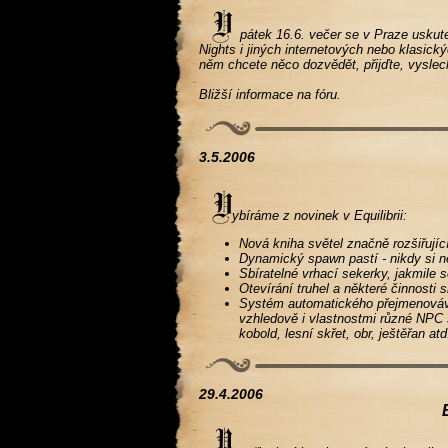
pátek 16.6. večer se v Praze uskutečn
Nights i jiných internetových nebo klasic
něm chcete něco dozvědět, přijďte, vyslec
Bližší informace na fóru.
3.5.2006
ybíráme z novinek v Equilibrii:
Nová kniha světel značně rozšiřujíc
Dynamický spawn pastí - nikdy si ne
Sbíratelné vrhací sekerky, jakmile se
Otevírání truhel a některé činnosti 
Systém automatického přejmenovávání
vzhledově i vlastnostmi různé NPC 
kobold, lesní skřet, obr, ještěřan a
29.4.2006