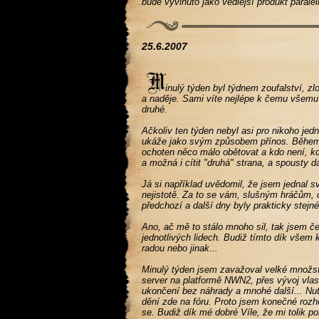
bude vyvinuto jako vedlejší produkt paralel
25.6.2007
inulý týden byl týdnem zoufalství, z
a naděje. Sami víte nejlépe k čemu všemu 
druhé.
Ačkoliv ten týden nebyl asi pro nikoho jed
ukáže jako svým způsobem přínos. Během t
ochoten něco málo obětovat a kdo není, kd
a možná i cítit "druhá" strana, a spousty d
Já si například uvědomil, že jsem jednal 
nejistotě. Za to se vám, slušným hráčům, o
předchozí a další dny byly prakticky stejn
Ano, ač mě to stálo mnoho sil, tak jsem če
jednotlivých lidech. Budiž tímto dík všem
radou nebo jinak...
Minulý týden jsem zavažoval velké množst
server na platformě NWN2, přes vývoj vlast
ukončení bez náhrady a mnohé další... Nut
dění zde na fóru. Proto jsem konečné rozho
se. Budiž dík mé dobré Víle, že mi tolik p