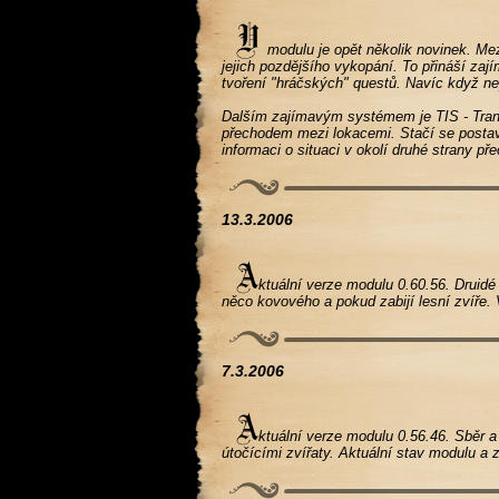
modulu je opět několik novinek. Mez
jejich pozdějšího vykopání. To přináší zají
tvoření "hráčských" questů. Navíc když n
Dalším zajímavým systémem je TIS - Transi
přechodem mezi lokacemi. Stačí se postavi
informaci o situaci v okolí druhé strany př
13.3.2006
ktuální verze modulu 0.60.56. Druidé 
něco kovového a pokud zabijí lesní zvíře. 
7.3.2006
ktuální verze modulu 0.56.46. Sběr a
útočícími zvířaty. Aktuální stav modulu a