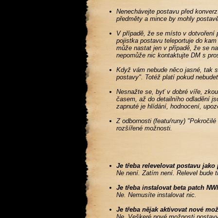
Nenechávejte postavu před konverzí
předměty a mince by mohly postav
V případě, že se místo v dotvoření
pojistka postavu teleportuje do kam
může nastat jen v případě, že se n
nepomůže nic kontaktujte DM s pro
Když vám nebude něco jasné, tak se
postavy". Totéž platí pokud nebudet
Nesnažte se, byť v dobré víře, zkou
časem, až do detailního odladění j
zapnuté je hlídání, hodnocení, upoz
Z odbornosti (featu/runy) "Pokročilé
rozšířené možnosti.
Je třeba relevelovat postavu jako 
Ne není. Zatím není. Relevel bude 
Je třeba instalovat beta patch N
Ne. Nemusíte instalovat nic.
Je třeba nějak aktivovat nové mo
Ne. Veškeré nové možnosti postavy 