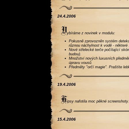
24.4.2006
ybíráme z novinek v modulu:
Pokusně zprovozněn systém detekce
různou náchylnost k vodě - některé s
Nové střelecké terče počítající skó
budou).
Množství nových luxusních předmětů
úpravu vousů.
Předměty "orčí magie". Praštíte leb
19.4.2006
ipsy nafotila moc pěkné screenshoty. 
15.4.2006