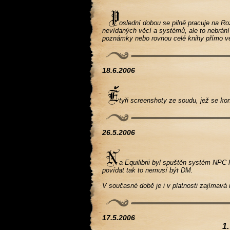
oslední dobou se pilně pracuje na Rozš
nevídaných věcí a systémů, ale to nebrán
poznámky nebo rovnou celé knihy přímo ve
18.6.2006
tyři screenshoty ze soudu, jež se konal
26.5.2006
a Equilibrii byl spuštěn systém NPC 
povídat tak to nemusí být DM.
V současné době je i v platnosti zajímavá n
17.5.2006
1.