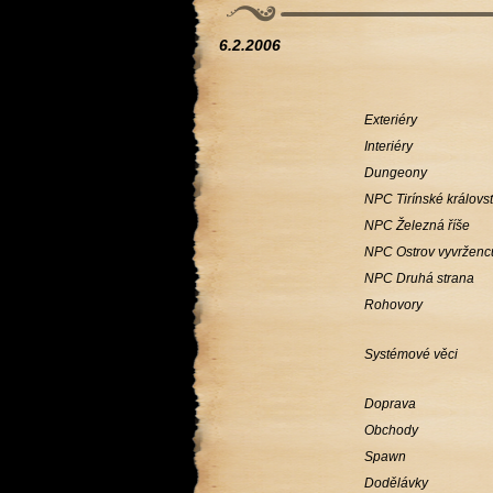
6.2.2006
Exteriéry
Interiéry
Dungeony
NPC Tirínské královst
NPC Železná říše
NPC Ostrov vyvrženc
NPC Druhá strana
Rohovory
Systémové věci
Doprava
Obchody
Spawn
Dodělávky