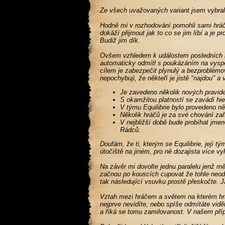
Ze všech uvažovaných variant jsem vybral 
Hodně mi v rozhodování pomohli sami hráči,
dokáží přijmout jak to co se jim líbí a je p
Budiž jim dík.
Ovšem vzhledem k událostem posledních mě
automaticky odmítl s poukázáním na vyspěl
cílem je zabezpečit plynulý a bezproblémov
nepochybuji, že někteří je jistě "najdou" a
Je zavedeno několik nových pravide
S okamžitou platností se zavádí hier
V týmu Equilibrie bylo provedeno ně
Několik hráčů je za své chování za
V nejbližší době bude probíhat jme
Rádců.
Doufám, že ti, kterým se Equilibrie, její t
útočiště na jiném, pro ně dozajista více vy
Na závěr mi dovolte jednu paralelu jenž mě
začnou po kouscích cupovat že tohle neodp
tak následující vsuvku prostě přeskočte. Já 
Vztah mezi hráčem a světem na kterém hraj
nejprve nevidíte, nebo spíše odmítáte vid
a říká se tomu zamilovanost. V našem pří