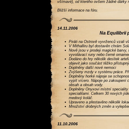
všímavé), od kterého ovšem žádné dárky n
Bližší informace na fóru.
14.11.2006
Na Equilibrii
Piráti na Ostrově vyvrženců vzali v
V Mithalliru byl dostavěn chrám Sol
Nově jsou v prodeji magické barvy,
vyvolávací runy nebo černé ornamen
Dodáno do hry několik desítek arte
objevit jako součást těžko přístupn
Doplněny další nové nemoci
Zvýšeny mzdy v systému práce. Př
Doplněny horké nápoje se schopnost
vypít vícero. Nápoje po zakoupení c
obsah a obsah vody.
Doplněny Onyxovi místní speciality
specialitami. Celkem 30 nových jíd
medový koláč.
Upraveno a přestavěno několik loka
Množství drobných změn a vylepše
11.10.2006