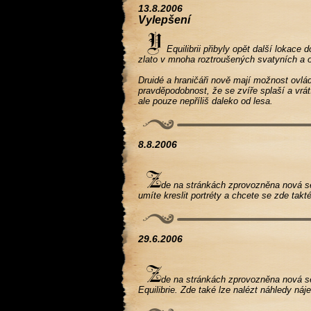
13.8.2006
Vylepšení
Equilibrii přibyly opět další lokace 
zlato v mnoha roztroušených svatyních a o
Druidé a hraničáři nově mají možnost ovlád
pravděpodobnost, že se zvíře splaší a vrát
ale pouze nepříliš daleko od lesa.
8.8.2006
de na stránkách zprovozněna nová sek
umíte kreslit portréty a chcete se zde takté
29.6.2006
de na stránkách zprovozněna nová se
Equilibrie. Zde také lze nalézt náhledy ná