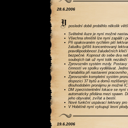
28.6.2006
poslední době proběhlo několik větš
Světelné iluze je nyní možné nastav
Všechna ohniště lze nyní zapálit i 
Při opakovaném rychlém pití lektvar
žaludku (příliš koncentrovaný lekt
pravděpodobnost žaludečních křečí p
bezpečné. Kopnout do sebe dva nebo 
soubojích tak už nyní tolik nezáleží
Zprovozněn systém mzdy. Postavy j
činností ve spolku vydělávat. Jedn
Variabilita při nastavení pracovního
Zprovozněn kompletní systém proná
dispozici 37 bytů a domů rozlišených
dlouhodobém pronájmu je možné IC 
DM zperzistentnění lokace se nyní 
automaticky přidána mezi spawn. D
jeho obyvatel, zvířat a bestií.
Nové funkční uspávací lektvary pro 
V Hobitíně nyní vykupují lesní plo
19.6.2006