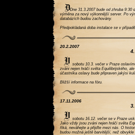
Dne 31.3.2007 bude od zhruba 9:30 do
výměna za nový výkonnější server. Po výmě
databázích budou zachovány.
Předpokládaná doba instalace se v případ
20.2.2007
4.
sobotu 10.3. večer v Praze oslavíme 1
zváni nejen hráči světa Equilibrijského, a
účastníka oslavy bude připraven jakýsi kul
Bližší informace na fóru.
17.11.2006
3.
sobotu 16.12. večer se v Praze uskuteč
Jako vždy jsou zváni nejen hráči světa Equ
říká, neváhejte a přijďte mezi nás. O hist
budou možná ještě barvitější, než obvykle -