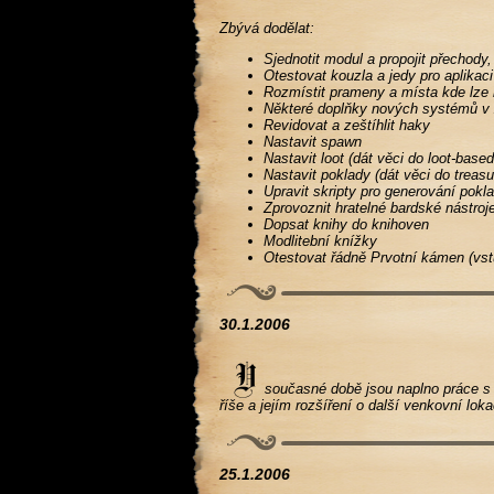
Zbývá dodělat:
Sjednotit modul a propojit přechody,
Otestovat kouzla a jedy pro aplika
Rozmístit prameny a místa kde lze 
Některé doplňky nových systémů v 
Revidovat a zeštíhlit haky
Nastavit spawn
Nastavit loot (dát věci do loot-based
Nastavit poklady (dát věci do treasu
Upravit skripty pro generování pokla
Zprovoznit hratelné bardské nástroj
Dopsat knihy do knihoven
Modlitební knížky
Otestovat řádně Prvotní kámen (vst
30.1.2006
současné době jsou naplno práce s n
říše a jejím rozšíření o další venkovní l
25.1.2006