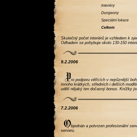
Interiéry
Dungeony
Speciální lokace
Celkem
Skutečný počet interiérů je vzhledem k sj
Odhadem se pohybuje okolo 130-150 interié
9.2.2006
ro podporu věřících v nejrůznější boh
mnoho krátkých, středních i delších modlit
udělí nějaký ten dočasný bonus. Knížky jso
7.2.2006
bjednán a potvrzen profesionální serv
serveru.