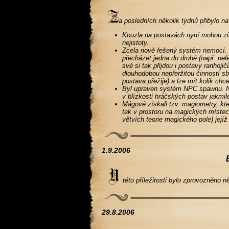
a posledních několik týdnů přibylo na
Kouzla na postavách nyní mohou zin
nejistoty.
Zcela nově řešený systém nemocí. 
přecházet jedna do druhé (např. nel
své si tak přijdou i postavy ranhoj
dlouhodobou nepřeržitou činností s
postava přežije) a lze mít kolik ch
Byl upraven systém NPC spawnu. N
v blízkosti hráčských postav jakmil
Mágové získali tzv. magiometry, kt
tak v prostoru na magických místec
větvích teorie magického pole) jej
1.9.2006
této příležitosti bylo zprovozněno ně
29.8.2006