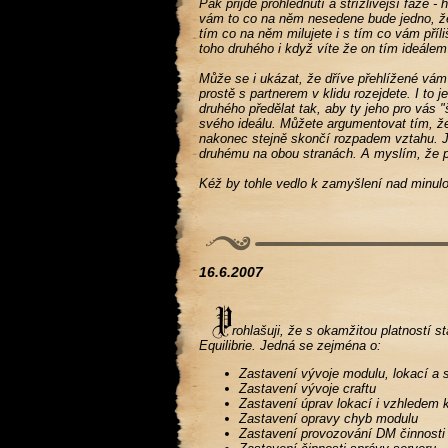
Pak přijde prohlédnutí a střízlivější fáze 
vám to co na něm nesedene bude jedno, že 
tím co na něm milujete i s tím co vám pří
toho druhého i když víte že on tím ideálem
Může se i ukázat, že dříve přehlížené vám 
prostě s partnerem v klidu rozejdete. I to 
druhého předělat tak, aby ty jeho pro vás 
svého ideálu. Můžete argumentovat tím, že 
nakonec stejně skončí rozpadem vztahu. 
druhému na obou stranách. A myslím, že pře
Kéž by tohle vedlo k zamyšlení nad minulou
16.6.2007
rohlašuji, že s okamžitou platností s
Equilibrie. Jedná se zejména o:
Zastavení vývoje modulu, lokací a
Zastavení vývoje craftu
Zastavení úprav lokací i vzhledem k
Zastavení opravy chyb modulu
Zastavení provozování DM činnosti