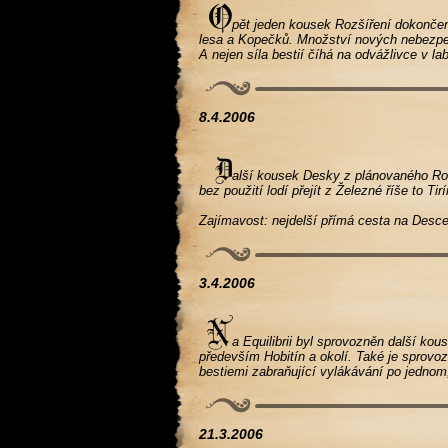
pět jeden kousek Rozšíření dokončen
lesa a Kopečků. Množství nových nebezpe
A nejen síla bestií číhá na odvážlivce v l
8.4.2006
alší kousek Desky z plánovaného Rozš
bez použití lodí přejít z Železné říše to 
Zajímavost: nejdelší přímá cesta na Desce
3.4.2006
a Equilibrii byl sprovozněn další kou
především Hobitín a okolí. Také je sprov
bestiemi zabraňující vylákávání po jednom,
21.3.2006