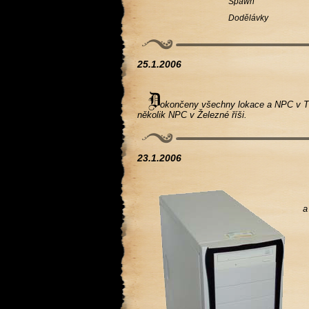
Spawn
Dodělávky
25.1.2006
okončeny všechny lokace a NPC v Tir
několik NPC v Železné říši.
23.1.2006
a