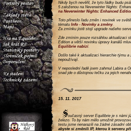
Nikdy bych nevěřil, že tyto řádky budu psá
5 založenou na Neverwinter Nights: Enhanc
na Neverwinter Nights: Enhanced Editio
Toto přineslo řadu změn i novinek ve svět
tématu
Info - Novinky a změny
.
Za zmínku jistě stojí upgrade našeho serv
Zde zmíním pouze rozsáhlou aktualizaci st
Edition a větší novinku úpravy kanálů ml
Equilibrie nabízí
.
Došlo také k aktualizaci hierarchie týmu a 
nepoužívají.
V neposlední řadě jsem zahrnul Labira a
snad jde o důstojnou tečku za jejich nena
15. 11. 2017
oučasný server Equilibrie je s námi j
železo. To by nám mělo umožnit provozovat
testu jsme nenarazili na žádné zásadní ob
abyste si změnili IP, kterou k serveru p