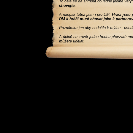
To celé se dá shrnout do jedné jediné věty
chovejte.
A naopak totéž platí i pro DM:
Hráči jsou 
DM k hráči musí chovat jako k partnerov
Poznámka jen aby nedošlo k mýlce - uvede
A úplně na závěr jedno trochu převzaté mou
můžete udělat.