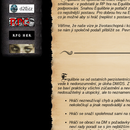
směřovat - v podstatě je RP hra na Equilib
podporováni. Snahou Equilibrie je potlačit
co nejsilnější postavu. Pro dobrou hru na Eq
co je možné aby si hráč (neplést s postav
Věříme, že naše vize je životaschopná i kd
se nám ji společně podaří přiblížit se. Pev
qulibrie se od ostatních perzistentní
vede k nedorozumnění, je úloha DM/DS. Z to
se baví prakticky všichni zúčastnění a nev
nedosažitelný a utopický, ale to neznamená
Hráči nezneužívají chyb a pěkně hra
nekolečkují a jinak nepodvádějí a n
Hráči se snaží spolehnout sami na s
Hráči se obrací na DM s požadavky 
neví rady poradí se s jim nejbliž