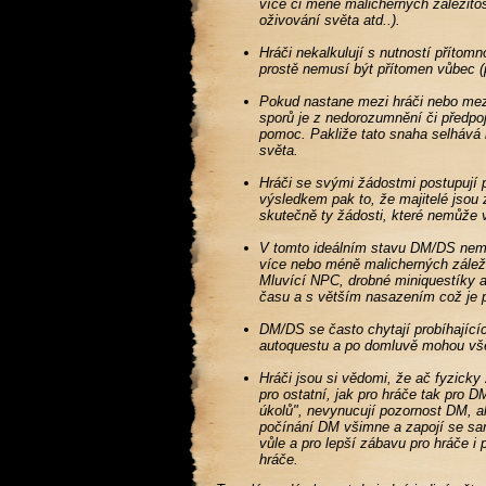
více či méně malicherných záležito
oživování světa atd..).
Hráči nekalkulují s nutností příto
prostě nemusí být přítomen vůbec 
Pokud nastane mezi hráči nebo mezi
sporů je z nedorozumnění či předpoj
pomoc. Pakliže tato snaha selhává h
světa.
Hráči se svými žádostmi postupují p
výsledkem pak to, že majitelé jsou 
skutečně ty žádosti, které nemůže v
V tomto ideálním stavu DM/DS nemus
více nebo méně malicherných záleži
Mluvící NPC, drobné miniquestíky a 
času a s větším nasazením což je po
DM/DS se často chytají probíhající
autoquestu a po domluvě mohou vš
Hráči jsou si vědomi, že ač fyzicky 
pro ostatní, jak pro hráče tak pro
úkolů", nevynucují pozornost DM, a
počínání DM všimne a zapojí se samo
vůle a pro lepší zábavu pro hráče i 
hráče.