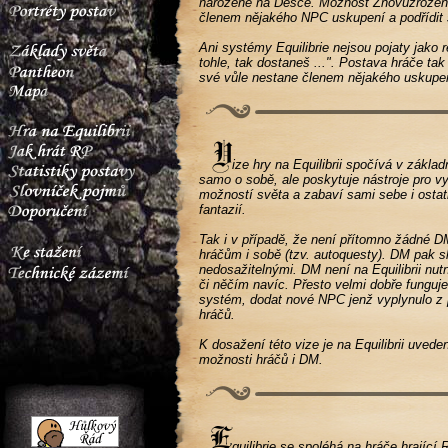
narozené na Desce. Možnost Znovuzrození 
členem nějakého NPC uskupení a podřídit s
Ani systémy Equilibrie nejsou pojaty jako 
tohle, tak dostaneš ...". Postava hráče ta
své vůle nestane členem nějakého uskupení
ize hry na Equilibrii spočívá v zákla
samo o sobě, ale poskytuje nástroje pro v
možností světa a zabaví sami sebe i ost
fantazií.
Tak i v případě, že není přítomno žádné DM 
hráčům i sobě (tzv. autoquesty). DM pak sl
nedosažitelnými. DM není na Equilibrii nut
či něčím navíc. Přesto velmi dobře funguj
systém, dodat nové NPC jenž vyplynulo z p
hráčů.
K dosažení této vize je na Equilibrii uved
možnosti hráčů i DM.
quilibrie se spoléhá na hráče hrajíc