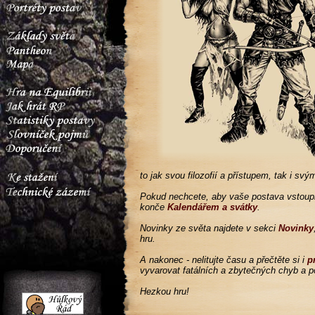
to jak svou filozofií a přístupem, tak i sv
Pokud nechcete, aby vaše postava vstoupi
konče
Kalendářem a svátky
.
Novinky ze světa najdete v sekci
Novinky
hru.
A nakonec - nelitujte času a přečtěte si i
p
vyvarovat fatálních a zbytečných chyb a po
Hezkou hru!