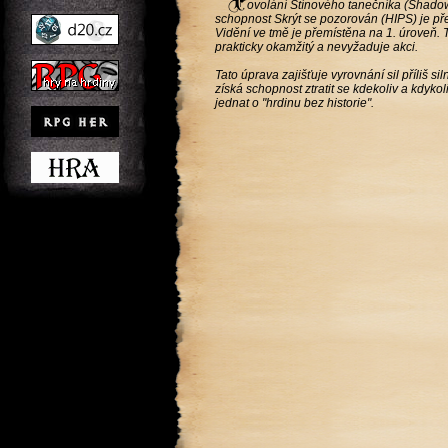
ovolání Stínového tanečníka (Shadowd
schopnost Skrýt se pozorován (HIPS) je p
Vidění ve tmě je přemístěna na 1. úroveň. 
prakticky okamžitý a nevyžaduje akci.
Tato úprava zajišťuje vyrovnání sil příliš s
získá schopnost ztratit se kdekoliv a kdyk
jednat o "hrdinu bez historie".