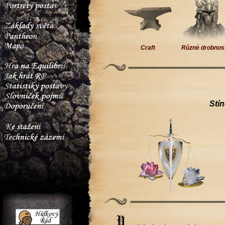
Craft
Různé drobnos
Stí