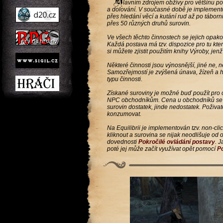
lavním zdrojem obživy pro většinu pos
a dolování. V současné době je implemento
přes hledání věcí a kutání rud až po tábor
přes 50 různých druhů surovin.
Ve všech těchto činnostech se jejich opak
Každá postava má tzv. dispozice pro tu ktero
si můžete zjistit použitím knihy Výroby, jen
Některé činnosti jsou výnosnější, jiné ne,
Samozřejmostí je zvýšená únava, žízeň a hla
typu činnosti.
Získané suroviny je možné buď použít pro c
NPC obchodníkům. Cena u obchodníků se sa
surovin dostatek, jinde nedostatek. Poživ
konzumovat.
Na Equilibrii je implementován tzv. non-cli
kliknout a surovina se nijak neodlišuje od ok
dovednosti
Pokročilé ovládání postavy
. 
poté jej může začít využívat opět pomocí
P