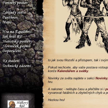
to jak svou filozofií a přístupem, tak i sv
Pokud nechcete, aby vaše postava vstoupi
konče
Kalendářem a svátky
.
Novinky ze světa najdete v sekci
Novinky
hru.
A nakonec - nelitujte času a přečtěte si i
p
vyvarovat fatálních a zbytečných chyb a po
Hezkou hru!