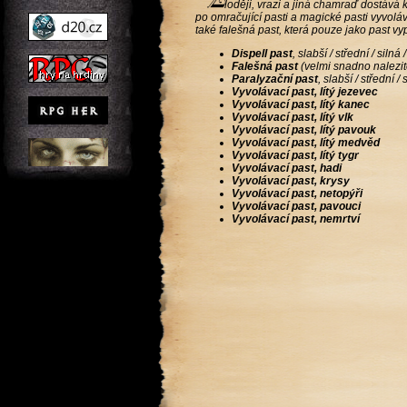
loději, vrazi a jiná chamraď dostává k
po omračující pasti a magické pasti vyvoláva
také falešná past, která pouze jako past v
Dispell past
, slabší / střední / sil
Falešná past
(velmi snadno nalezit
Paralyzační past
, slabší / střední 
Vyvolávací past, lítý jezevec
Vyvolávací past, lítý kanec
Vyvolávací past, lítý vlk
Vyvolávací past, lítý pavouk
Vyvolávací past, lítý medvěd
Vyvolávací past, lítý tygr
Vyvolávací past, hadi
Vyvolávací past, krysy
Vyvolávací past, netopýři
Vyvolávací past, pavouci
Vyvolávací past, nemrtví