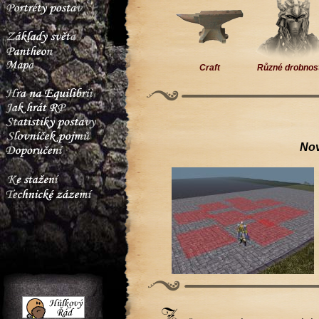
Craft
Různé drobnos
Nov