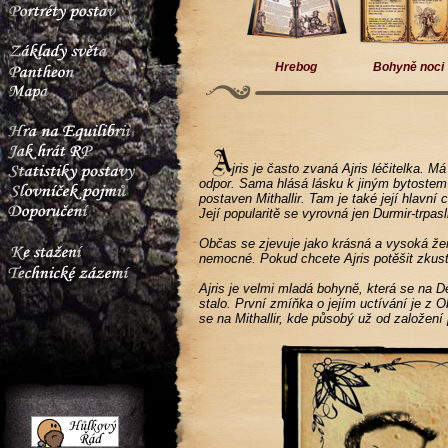
Hrebog
Bohyně noci
jris je často zvaná Ajris léčitelka.
odpor. Sama hlásá lásku k jiným bytostem 
postaven Mithallir. Tam je také její hlavní 
Její popularitě se vyrovná jen Durmir-trpas
Občas se zjevuje jako krásná a vysoká žen
nemocné. Pokud chcete Ajris potěšit zkus
Ajris je velmi mladá bohyně, která se na 
stalo. První zmíňka o jejím uctívání je z
se na Mithallir, kde působý už od založení