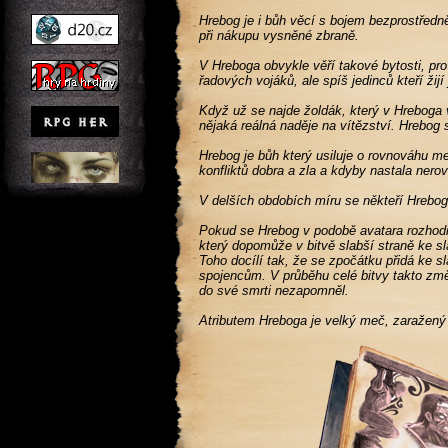
Hrebog je i bůh věcí s bojem bezprostředn
při nákupu vysněné zbraně.
V Hreboga obvykle věří takové bytosti, pro 
řadových vojáků, ale spíš jedinců kteří žij
Když už se najde žoldák, který v Hreboga v
nějaká reálná naděje na vítězství. Hrebog s
Hrebog je bůh který usiluje o rovnováhu m
konfliktů dobra a zla a kdyby nastala nero
V delších obdobích míru se někteří Hrebogov
Pokud se Hrebog v podobě avatara rozhodn
který dopomůže v bitvě slabší straně ke sl
Toho docílí tak, že se zpočátku přidá ke 
spojencům. V průběhu celé bitvy takto změn
do své smrti nezapomněl.
Atributem Hreboga je velký meč, zaražený 