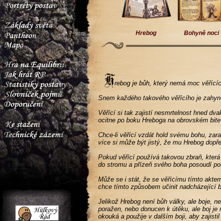
Hrebog
Bohyně noci
rebog je bůh, který nemá moc věřícíc
Snem každého takového věřícího je zahynou
Věřící si tak zajistí nesmrtelnost hned dv
ocitne po boku Hreboga na obrovském bite
Chce-li věřící vzdát hold svému bohu, zar
více si může být jistý, že mu Hrebog dopře
Pokud věřící používá takovou zbraň, která
do stromu a přízeň svého boha posoudí po
Může se i stát, že se věřícímu tímto akte
chce tímto způsobem učinit nadcházející 
Jelikož Hrebog není bůh války, ale boje, n
poražen, nebo donucen k útěku, ale boj je 
okouká a použije v dalším boji, aby zajisti