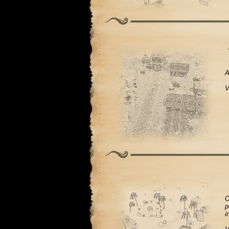
A
V
O
p
i