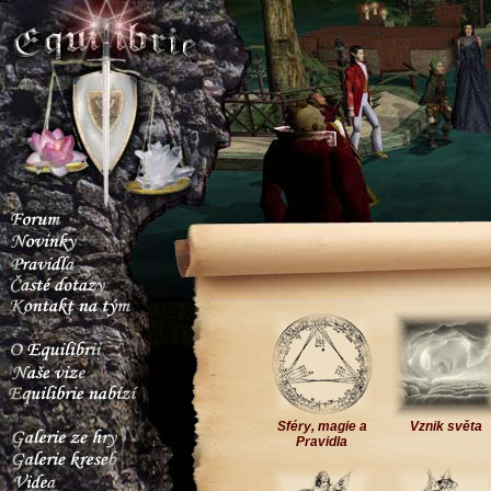
Sféry, magie a
Vznik světa
Pravidla