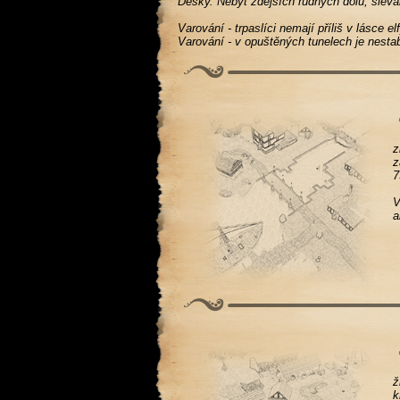
Desky. Nebýt zdejších rudných dolů, slévár
Varování - trpaslíci nemají příliš v lásce elf
Varování - v opuštěných tunelech je nestabi
z
z
7
V
a
ž
k