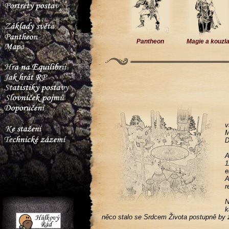
Pantheon
Magie a kouzl
v
M
D
A
1
e
A
r
N
k
něco stalo se Srdcem Života postupně by 