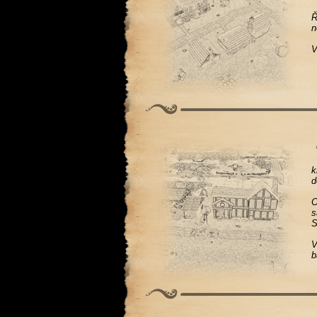
Ř
n
V
k
d
O
s
S
V
b