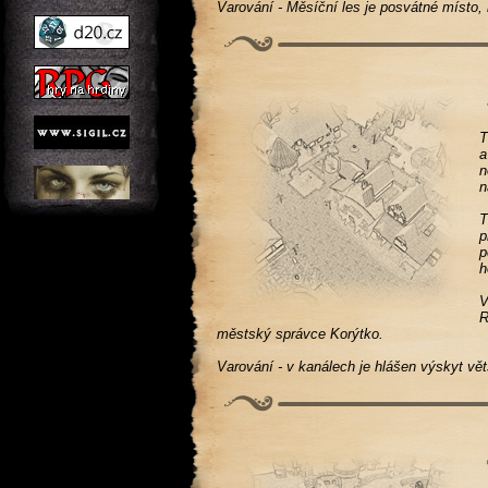
Varování - Měsíční les je posvátné místo, 
T
a
n
n
T
p
p
h
V
R
městský správce Korýtko.
Varování - v kanálech je hlášen výskyt vět