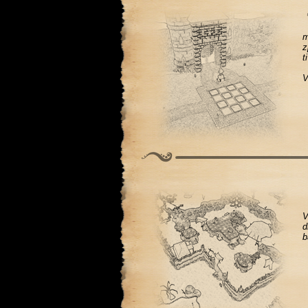
m
z
t
V
V
d
b