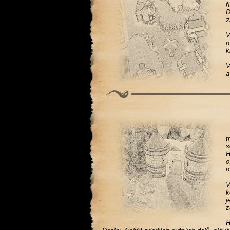
ř
D
z
V
r
k
V
a
t
s
H
o
r
V
k
j
z
H