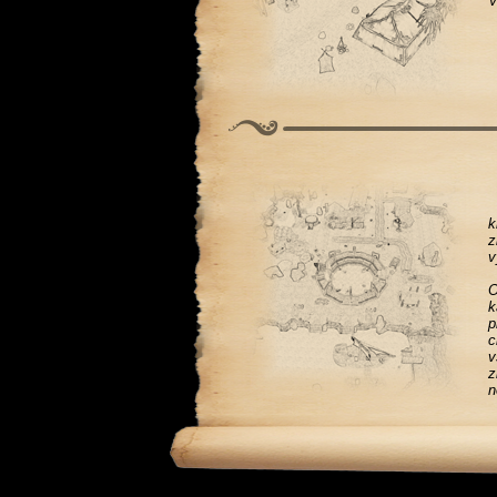
V
k
z
v
O
k
p
c
v
z
n